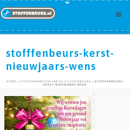
stofffenbeurs-kerst-
nieuwjaars-wens
HOME
»
STOFFENMARKTEN VAN DE STOFFENBEURS
»
STOFFFENBEURS-
KERST-NIEUWJAARS-WENS