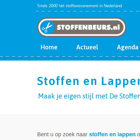
Sinds 2000 hèt stoffenevenement in Nederland
Home
Actueel
Agenda
Stoffen en Lappe
Maak je eigen stijl met De Stoffe
Bent u op zoek naar
stoffen en lappen
o