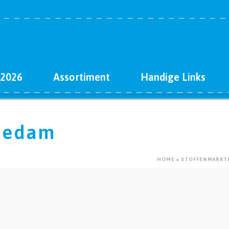
 2026
Assortiment
Handige Links
hiedam
HOME
»
STOFFENMARKTE