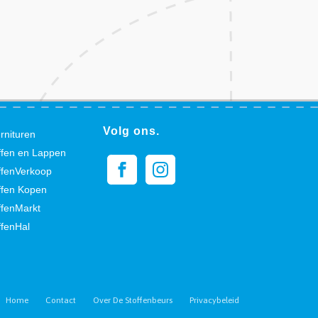
Volg ons.
rnituren
ffen en Lappen
ffenVerkoop
ffen Kopen
ffenMarkt
ffenHal
Home
Contact
Over De Stoffenbeurs
Privacybeleid