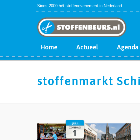
Sinds 2000 hèt stoffenevenement in Nederland
Home
Actueel
Agenda
stoffenmarkt Sc