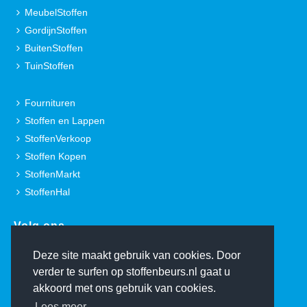
MeubelStoffen
GordijnStoffen
BuitenStoffen
TuinStoffen
Fournituren
Stoffen en Lappen
StoffenVerkoop
Stoffen Kopen
StoffenMarkt
StoffenHal
Volg ons.
Deze site maakt gebruik van cookies. Door
verder te surfen op stoffenbeurs.nl gaat u
akkoord met ons gebruik van cookies.
Lees meer