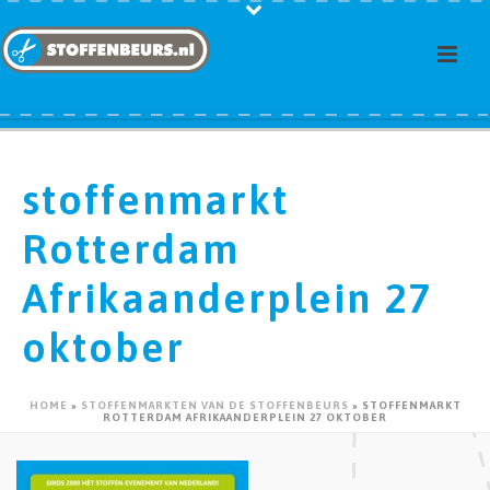
stoffenmarkt
Rotterdam
Afrikaanderplein 27
oktober
HOME
»
STOFFENMARKTEN VAN DE STOFFENBEURS
»
STOFFENMARKT
ROTTERDAM AFRIKAANDERPLEIN 27 OKTOBER