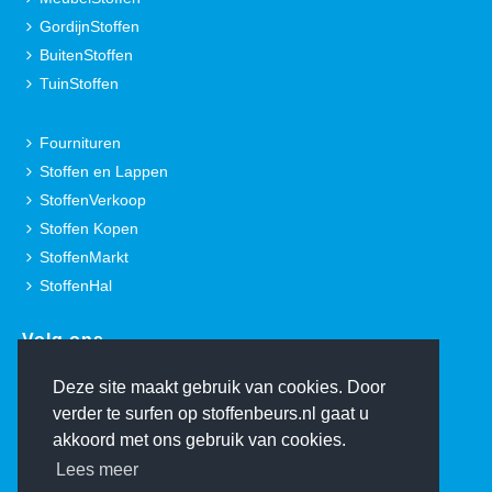
GordijnStoffen
BuitenStoffen
TuinStoffen
Fournituren
Stoffen en Lappen
StoffenVerkoop
Stoffen Kopen
StoffenMarkt
StoffenHal
Volg ons.
Deze site maakt gebruik van cookies. Door
verder te surfen op stoffenbeurs.nl gaat u
akkoord met ons gebruik van cookies.
Lees meer
© Copyright 2000-2026 De Stoffenbeurs - Ontwerp:
TheFreshConnection.com