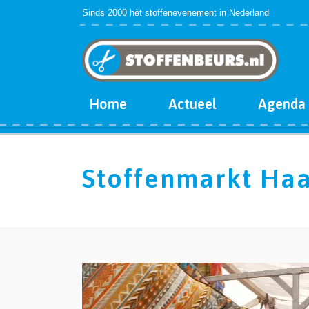
Sinds 2000 hèt stoffenevenement in Nederland
Home
Actueel
Agenda
Stoffenmarkt Haa
Videospeler