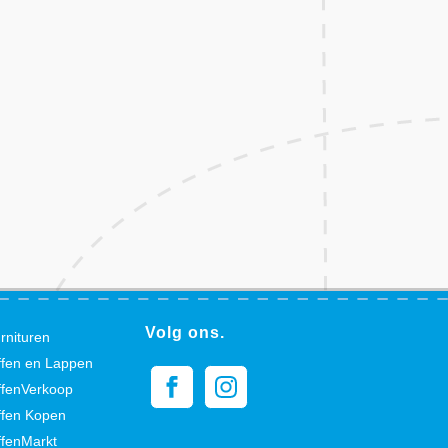
Volg ons.
rnituren
ffen en Lappen
ffenVerkoop
ffen Kopen
ffenMarkt