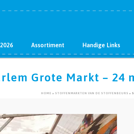
 2026
Assortiment
Handige Links
rlem Grote Markt – 24 
HOME
»
STOFFENMARKTEN VAN DE STOFFENBEURS
»
S