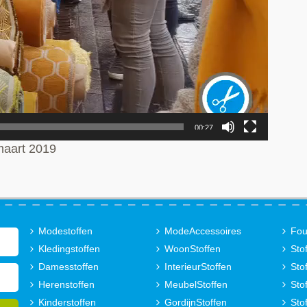
00:27
maart 2019
Modestoffen
ModeAccessoires
Fou
Kledingstoffen
WoonStoffen
Sto
Damesstoffen
InterieurStoffen
Sto
Herenstoffen
MeubelStoffen
Sto
Kinderstoffen
GordijnStoffen
Sto