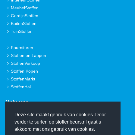
InterieurStoffen
MeubelStoffen
GordijnStoffen
BuitenStoffen
TuinStoffen
Fournituren
Stoffen en Lappen
StoffenVerkoop
Stoffen Kopen
StoffenMarkt
StoffenHal
Volg ons.
Deze site maakt gebruik van cookies. Door
verder te surfen op stoffenbeurs.nl gaat u
akkoord met ons gebruik van cookies.