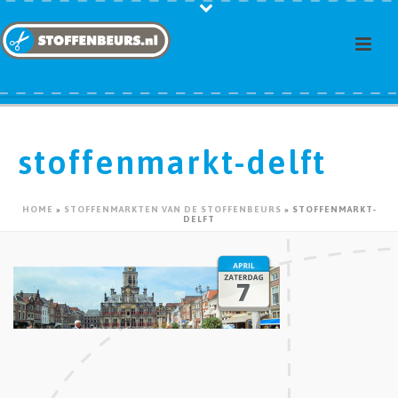
stoffenmarkt-delft
HOME
»
STOFFENMARKTEN VAN DE STOFFENBEURS
»
STOFFENMARKT-
DELFT