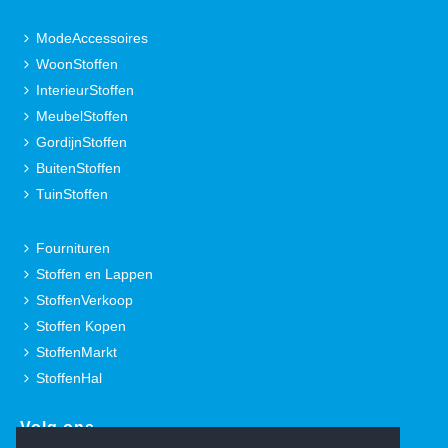
ModeAccessoires
WoonStoffen
InterieurStoffen
MeubelStoffen
GordijnStoffen
BuitenStoffen
TuinStoffen
Fournituren
Stoffen en Lappen
StoffenVerkoop
Stoffen Kopen
StoffenMarkt
StoffenHal
Volg ons.