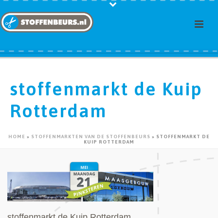
stoffenmarkt de Kuip
Rotterdam
HOME
»
STOFFENMARKTEN VAN DE STOFFENBEURS
»
STOFFENMARKT DE
KUIP ROTTERDAM
stoffenmarkt de Kuip Rotterdam