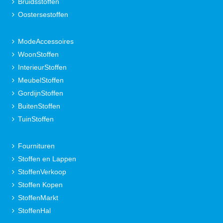
Bruidsstoffen
Oostersestoffen
ModeAccessoires
WoonStoffen
InterieurStoffen
MeubelStoffen
GordijnStoffen
BuitenStoffen
TuinStoffen
Fournituren
Stoffen en Lappen
StoffenVerkoop
Stoffen Kopen
StoffenMarkt
StoffenHal