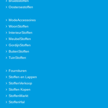
Bruidsstoffen
Oostersestoffen
ModeAccessoires
WoonStoffen
InterieurStoffen
MeubelStoffen
GordijnStoffen
BuitenStoffen
TuinStoffen
Fournituren
Stoffen en Lappen
StoffenVerkoop
Stoffen Kopen
StoffenMarkt
StoffenHal