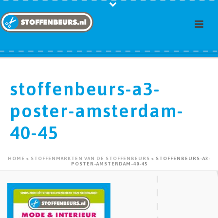
stoffenbeurs-a3-
poster-amsterdam-
40-45
HOME
»
STOFFENMARKTEN VAN DE STOFFENBEURS
»
STOFFENBEURS-A3-
POSTER-AMSTERDAM-40-45