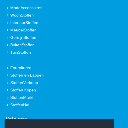
ModeAccessoires
WoonStoffen
InterieurStoffen
MeubelStoffen
GordijnStoffen
BuitenStoffen
TuinStoffen
Fournituren
Stoffen en Lappen
StoffenVerkoop
Stoffen Kopen
StoffenMarkt
StoffenHal
Volg ons.