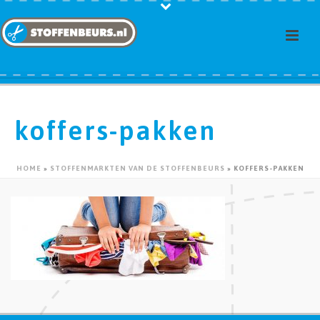
koffers-pakken
HOME
»
STOFFENMARKTEN VAN DE STOFFENBEURS
»
KOFFERS-PAKKEN