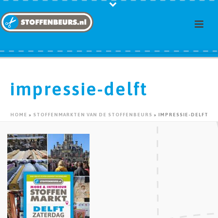
impressie-delft
HOME
»
STOFFENMARKTEN VAN DE STOFFENBEURS
»
IMPRESSIE-DELFT