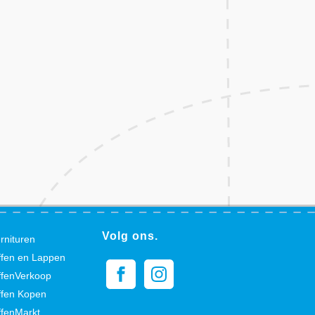
Volg ons.
rnituren
ffen en Lappen
ffenVerkoop
ffen Kopen
ffenMarkt