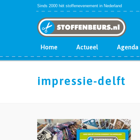
Sinds 2000 hèt stoffenevenement in Nederland
Home
Actueel
Agenda
impressie-delft