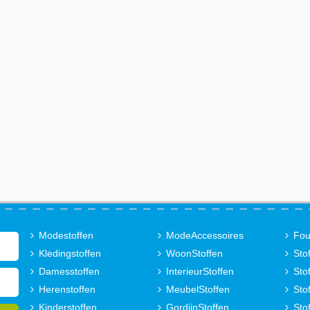
Modestoffen
ModeAccessoires
Fou
Kledingstoffen
WoonStoffen
Sto
Damesstoffen
InterieurStoffen
Sto
Herenstoffen
MeubelStoffen
Sto
Kinderstoffen
GordijnStoffen
Sto