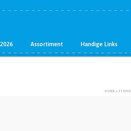
 2026
Assortiment
Handige Links
HOME
»
STOFF