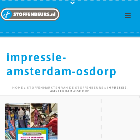
impressie-
amsterdam-osdorp
HOME
»
STOFFENMARKTEN VAN DE STOFFENBEURS
»
IMPRESSIE-
AMSTERDAM-OSDORP