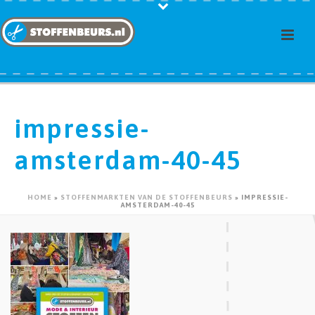
impressie-
amsterdam-40-45
HOME
»
STOFFENMARKTEN VAN DE STOFFENBEURS
»
IMPRESSIE-
AMSTERDAM-40-45