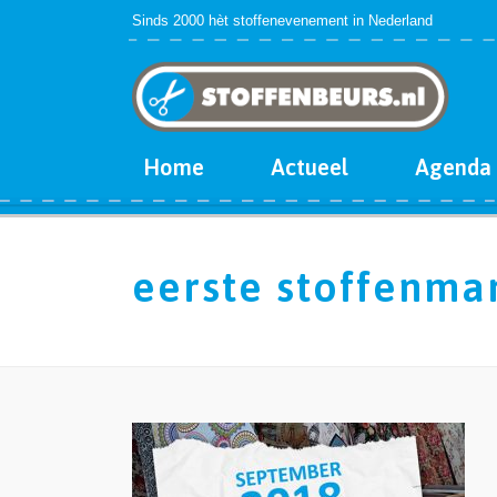
Sinds 2000 hèt stoffenevenement in Nederland
Home
Actueel
Agenda
eerste stoffenma