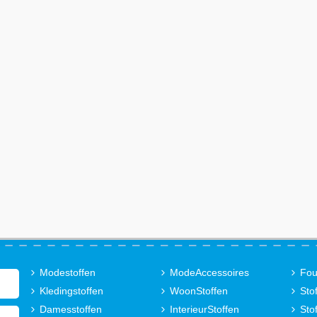
Modestoffen
ModeAccessoires
Fou
Kledingstoffen
WoonStoffen
Sto
Damesstoffen
InterieurStoffen
Sto