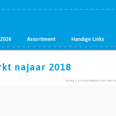
 2026
Assortiment
Handige Links
rkt najaar 2018
HOME
»
STOFFENMARKTEN VAN D