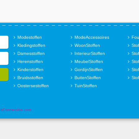
Modestoffen
ModeAccessoires
Fou
Kledingstoffen
WoonStoffen
Sto
Damesstoffen
InterieurStoffen
Sto
Herenstoffen
MeubelStoffen
Sto
Kinderstoffen
GordijnStoffen
Sto
Bruidsstoffen
BuitenStoffen
Sto
Oostersestoffen
TuinStoffen
shConnection.com