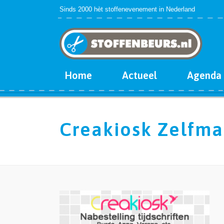
Sinds 2000 hèt stoffenevenement in Nederland
Home
Actueel
Agenda
Creakiosk Zelfma