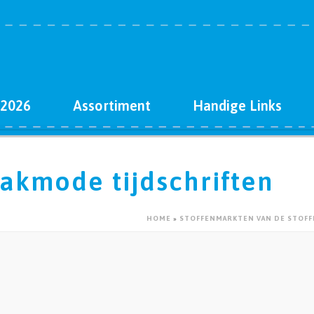
 2026
Assortiment
Handige Links
akmode tijdschriften
HOME
»
STOFFENMARKTEN VAN DE STOF