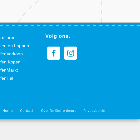
Volg ons.
rnituren
ffen en Lappen
ffenVerkoop
ffen Kopen
ffenMarkt
ffenHal
Home
Contact
Over De Stoffenbeurs
Privacybeleid