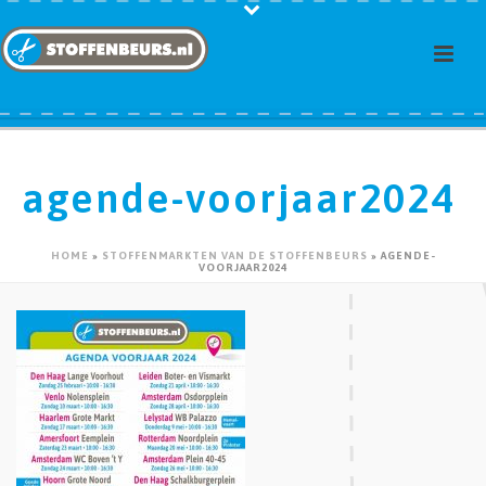
agende-voorjaar2024
HOME
»
STOFFENMARKTEN VAN DE STOFFENBEURS
»
AGENDE-
VOORJAAR2024